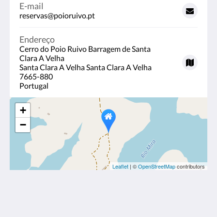
E-mail
reservas@poioruivo.pt
Endereço
Cerro do Poio Ruivo Barragem de Santa
Clara A Velha
Santa Clara A Velha Santa Clara A Velha
7665-880
Portugal
+
−
Leaflet
| ©
OpenStreetMap
contributors
Poio Ruivo Lda