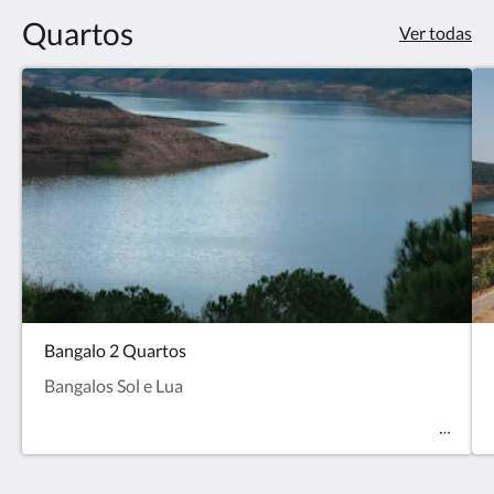
«próxima»
Quartos
e
Ver todas
«anterior».
Bangalo 2 Quartos
Bangalos Sol e Lua